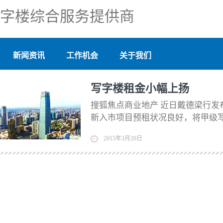
新闻资讯
工作机会
关于我们
写字楼租金小幅上扬
搜狐焦点商业地产 近日戴德梁行发
新入市项目预租状况良好，将甲级写
比显著上涨79.55%。 受CBD
2015年3月20日
平均租金环比上涨1.94%，至每月每平
度为2.89%；