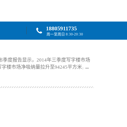
18805911735
周一至周日 8:30-20:30
布季度报告显示，2014年三季度写字楼市场
字楼市场净吸纳量拉升至94245平方米，环
商圈租金上涨的拉动，北京甲级写字楼整体市场的
方米387.62元（63.03美元），同比上涨幅