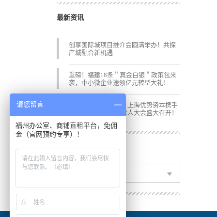
最新资讯
创享国际城项目推介会圆满举办！共探
产城融合新机遇
重磅！福建18条＂真金白银＂政策包来
袭，中小微企业速领亿元转型大礼！
请您留言
数智重构·资链未来丨上海优势资本携手
1735品牌，2025合伙人大会盛大召开！
福州办公室、商铺直租平台，免佣
金（官网预约专享）！
文章归档
选择月份