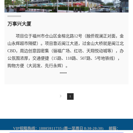
万事兴大厦
项目位于福州市仓山区金榕北路12号（融侨观澜正对面，金
山永辉超市隔壁）。项目靠近闽江大道，过金山大桥就是闽江北
CBD，周边创意园密集（骊福广场、红坊、天翔悦动城等），办
公氛围浓厚，交通便捷（15路、118路、507路、5号地铁线），
购物方便（大润发、先行永辉）。
1
VIP招租热线：18805911735 (周一至周日 8:30-20:30) 邮箱：