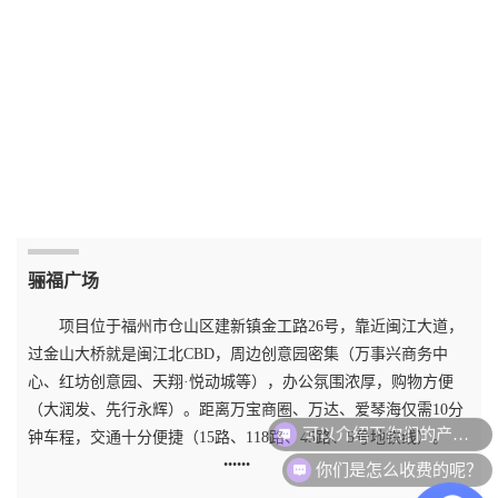
骊福广场
项目位于福州市仓山区建新镇金工路26号，靠近闽江大道，
过金山大桥就是闽江北CBD，周边创意园密集（万事兴商务中
心、红坊创意园、天翔·悦动城等），办公氛围浓厚，购物方便
（大润发、先行永辉）。距离万宝商圈、万达、爱琴海仅需10分
可以介绍下你们的产品么？
钟车程，交通十分便捷（15路、118路、45路、5号地铁线）。
你们是怎么收费的呢？