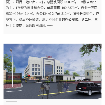
面），项目占地13亩，2栋，总建筑面积10000㎡，16#楼以商业
为主，17#楼为商业和办公，单层面积1100-3872㎡，商业一层面
积30㎡-96㎡-214㎡，办公124㎡-247㎡-310㎡，弹性分割组合，户
型方正，格局舒适通透，满足不同企业的办公需求。到二环、三
环十分便捷，交通路网四通八达，进出方便。